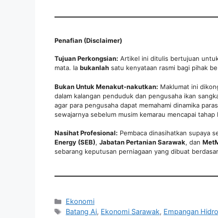
Penafian (Disclaimer)
Tujuan Perkongsian:
Artikel ini ditulis bertujuan un
mata. Ia
bukanlah
satu kenyataan rasmi bagi pihak be
Bukan Untuk Menakut-nakutkan:
Maklumat ini dikon
dalam kalangan penduduk dan pengusaha ikan sangkar 
agar para pengusaha dapat memahami dinamika paras
sewajarnya sebelum musim kemarau mencapai tahap kr
Nasihat Profesional:
Pembaca dinasihatkan supaya s
Energy (SEB)
,
Jabatan Pertanian Sarawak
, dan
MetM
sebarang keputusan perniagaan yang dibuat berdasark
Categories
Ekonomi
Tags
Batang Ai
,
Ekonomi Sarawak
,
Empangan Hidr