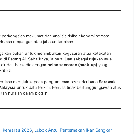
tuk perkongsian maklumat dan analisis risiko ekonomi semata-
rkuasa empangan atau jabatan kerajaan.
gsikan bukan untuk menimbulkan kegusaran atau ketakutan
di Batang Ai. Sebaliknya, ia bertujuan sebagai rujukan awal
 air dan bersedia dengan
pelan sandaran (back-up)
yang
itikal.
entiasa merujuk kepada pengumuman rasmi daripada
Sarawak
alaysia
untuk data terkini. Penulis tidak bertanggungjawab atas
an huraian dalam blog ini.
o
,
Kemarau 2026
,
Lubok Antu
,
Penternakan Ikan Sangkar
,