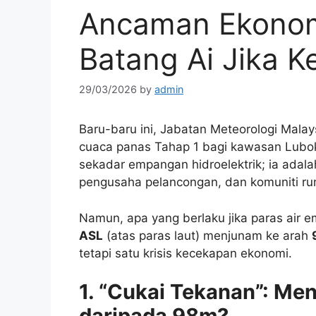
Ancaman Ekonom
Batang Ai Jika K
29/03/2026
by
admin
Baru-baru ini, Jabatan Meteorologi Mala
cuaca panas Tahap 1 bagi kawasan Lubo
sekadar empangan hidroelektrik; ia adala
pengusaha pelancongan, dan komuniti ru
Namun, apa yang berlaku jika paras air
ASL
(atas paras laut) menjunam ke arah
tetapi satu krisis kecekapan ekonomi.
1. “Cukai Tekanan”: Me
daripada 98m?