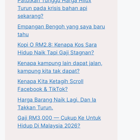
Patutkah Tunggu Harga Hilux
Turun pada krisis bahan api
sekarang?
Empangan Bengoh yang saya baru
tahu
Kopi O RM2.8: Kenapa Kos Sara
Hidup Naik Tapi Gaji Stagnan?
Kenapa kampung lain dapat jalan,
kampung kita tak dapat?
Kenapa Kita Ketagih Scroll
Facebook & TikTok?
Harga Barang Naik Lagi. Dan Ia
Takkan Turun.
Gaji RM3,000 — Cukup Ke Untuk
Hidup Di Malaysia 2026?