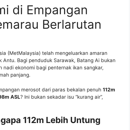
i di Empangan
emarau Berlarutan
ysia (MetMalaysia) telah mengeluarkan amaran
k Antu. Bagi penduduk Sarawak, Batang Ai bukan
h nadi ekonomi bagi penternak ikan sangkar,
mah panjang.
 empangan merosot dari paras bekalan penuh
112m
98m ASL
? Ini bukan sekadar isu “kurang air”,
ngapa 112m Lebih Untung