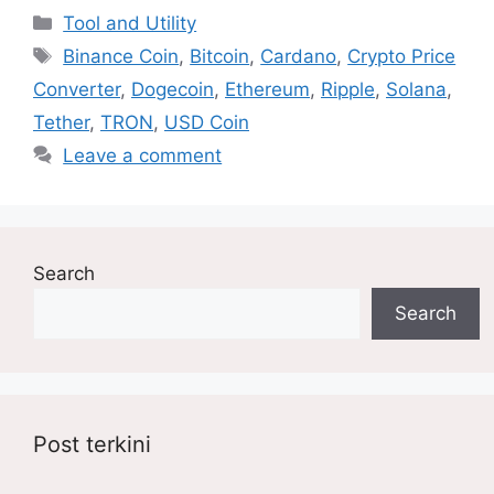
Categories
Tool and Utility
Tags
Binance Coin
,
Bitcoin
,
Cardano
,
Crypto Price
Converter
,
Dogecoin
,
Ethereum
,
Ripple
,
Solana
,
Tether
,
TRON
,
USD Coin
Leave a comment
Search
Search
Post terkini