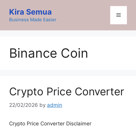
Skip
Kira Semua
to
Menu
content
Business Made Easier
Binance Coin
Crypto Price Converter
22/02/2026
by
admin
Crypto Price Converter Disclaimer