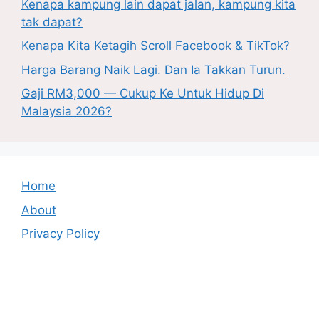
Kenapa kampung lain dapat jalan, kampung kita
tak dapat?
Kenapa Kita Ketagih Scroll Facebook & TikTok?
Harga Barang Naik Lagi. Dan Ia Takkan Turun.
Gaji RM3,000 — Cukup Ke Untuk Hidup Di
Malaysia 2026?
Home
About
Privacy Policy