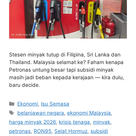
Stesen minyak tutup di Filipina, Sri Lanka dan
Thailand. Malaysia selamat ke? Faham kenapa
Petronas untung besar tapi subsidi minyak
masih jadi beban kepada kerajaan — kira dulu,
baru decide.
Categories
Ekonomi
,
Isu Semasa
Tags
belanjawan negara
,
ekonomi Malaysia
,
harga minyak 2026
,
krisis tenaga
,
minyak
,
petronas
,
RON95
,
Selat Hormuz
,
subsidi