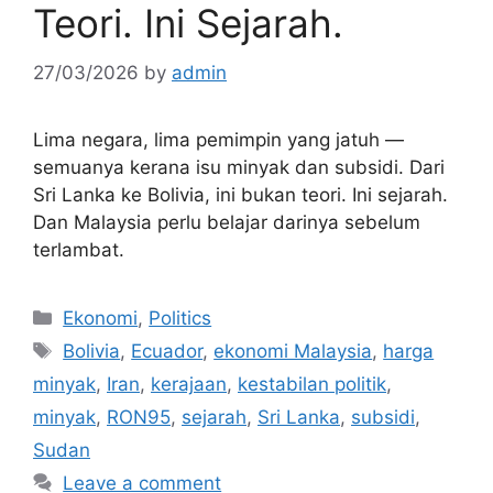
Teori. Ini Sejarah.
27/03/2026
by
admin
Lima negara, lima pemimpin yang jatuh —
semuanya kerana isu minyak dan subsidi. Dari
Sri Lanka ke Bolivia, ini bukan teori. Ini sejarah.
Dan Malaysia perlu belajar darinya sebelum
terlambat.
Categories
Ekonomi
,
Politics
Tags
Bolivia
,
Ecuador
,
ekonomi Malaysia
,
harga
minyak
,
Iran
,
kerajaan
,
kestabilan politik
,
minyak
,
RON95
,
sejarah
,
Sri Lanka
,
subsidi
,
Sudan
Leave a comment