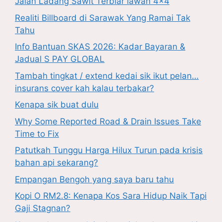
Jalan Ladang Sawit Terbiar lawan 4×4
Realiti Billboard di Sarawak Yang Ramai Tak
Tahu
Info Bantuan SKAS 2026: Kadar Bayaran &
Jadual S PAY GLOBAL
Tambah tingkat / extend kedai sik ikut pelan…
insurans cover kah kalau terbakar?
Kenapa sik buat dulu
Why Some Reported Road & Drain Issues Take
Time to Fix
Patutkah Tunggu Harga Hilux Turun pada krisis
bahan api sekarang?
Empangan Bengoh yang saya baru tahu
Kopi O RM2.8: Kenapa Kos Sara Hidup Naik Tapi
Gaji Stagnan?