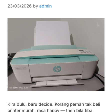
23/03/2026
by
admin
Kira dulu, baru decide. Korang pernah tak beli
printer murah, rasa happy — then bila tiba