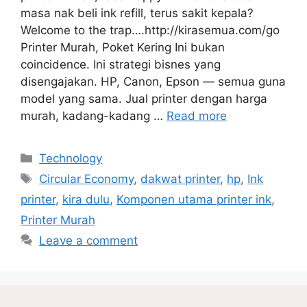
masa nak beli ink refill, terus sakit kepala?
Welcome to the trap….http://kirasemua.com/go
Printer Murah, Poket Kering Ini bukan
coincidence. Ini strategi bisnes yang
disengajakan. HP, Canon, Epson — semua guna
model yang sama. Jual printer dengan harga
murah, kadang-kadang …
Read more
Categories
Technology
Tags
Circular Economy
,
dakwat printer
,
hp
,
Ink
printer
,
kira dulu
,
Komponen utama printer ink
,
Printer Murah
Leave a comment