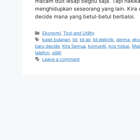
macam duit lesap begitu saja. Tapi hakika
menghidupkan seseorang yang lain. Kira
decide mana yang betul-betul berbaloi.
Categories
Ekonomi
,
Tool and Utility
Tags
bajet bulanan
,
bil
,
bil air
,
bil elektrik
,
derma
,
eko
baru decide
,
Kira Semua
,
komuniti
,
kos hidup
,
Mal
telefon
,
utiliti
Leave a comment