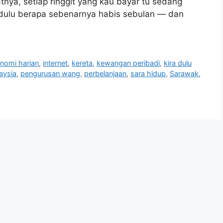
tnya, setiap ringgit yang kau bayar tu sedang
 dulu berapa sebenarnya habis sebulan — dan
nomi harian
,
internet
,
kereta
,
kewangan peribadi
,
kira dulu
aysia
,
pengurusan wang
,
perbelanjaan
,
sara hidup
,
Sarawak
,