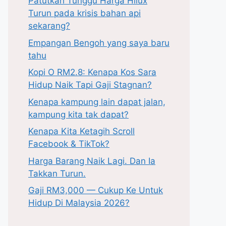
Patutkah Tunggu Harga Hilux
Turun pada krisis bahan api
sekarang?
Empangan Bengoh yang saya baru
tahu
Kopi O RM2.8: Kenapa Kos Sara
Hidup Naik Tapi Gaji Stagnan?
Kenapa kampung lain dapat jalan,
kampung kita tak dapat?
Kenapa Kita Ketagih Scroll
Facebook & TikTok?
Harga Barang Naik Lagi. Dan Ia
Takkan Turun.
Gaji RM3,000 — Cukup Ke Untuk
Hidup Di Malaysia 2026?