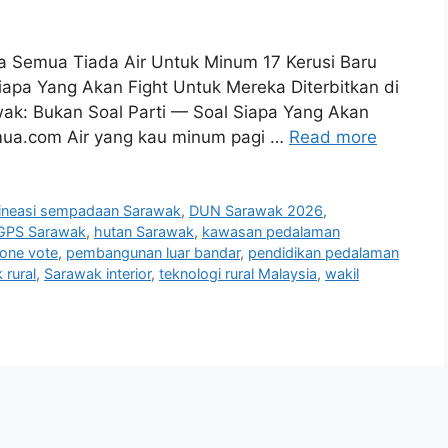
a Semua Tiada Air Untuk Minum 17 Kerusi Baru
apa Yang Akan Fight Untuk Mereka Diterbitkan di
ak: Bukan Soal Parti — Soal Siapa Yang Akan
emua.com Air yang kau minum pagi …
Read more
lineasi sempadaan Sarawak
,
DUN Sarawak 2026
,
GPS Sarawak
,
hutan Sarawak
,
kawasan pedalaman
one vote
,
pembangunan luar bandar
,
pendidikan pedalaman
 rural
,
Sarawak interior
,
teknologi rural Malaysia
,
wakil