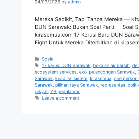
24/03/2026
by
admin
Mereka Sedikit, Tapi Tanpa Mereka — Kit
DUN Sarawak: Bukan Soal Parti — Soal Si
kirasemua.com 17 Kerusi Baru DUN Saraw
Fight Untuk Mereka Diterbitkan di kiras
Categories
Sosial
Tags
17 kerusi DUN Sarawak
,
bekalan air bersih
,
de
ecosystem services
,
eko-pelancongan Sarawak
,
Sarawak
,
keadilan sistem
,
kirasemua
,
one person 
Sarawak
,
pilihan raya Sarawak
,
representasi politik
rakyat
,
YB pedalaman
Leave a comment