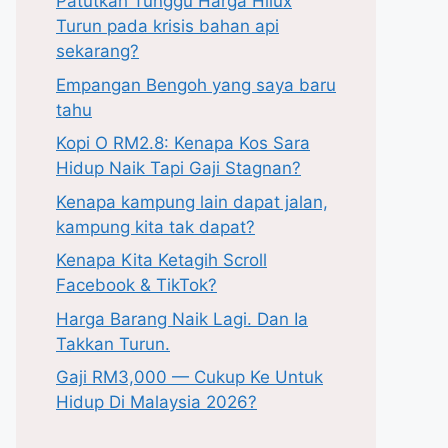
Patutkah Tunggu Harga Hilux
Turun pada krisis bahan api
sekarang?
Empangan Bengoh yang saya baru
tahu
Kopi O RM2.8: Kenapa Kos Sara
Hidup Naik Tapi Gaji Stagnan?
Kenapa kampung lain dapat jalan,
kampung kita tak dapat?
Kenapa Kita Ketagih Scroll
Facebook & TikTok?
Harga Barang Naik Lagi. Dan Ia
Takkan Turun.
Gaji RM3,000 — Cukup Ke Untuk
Hidup Di Malaysia 2026?