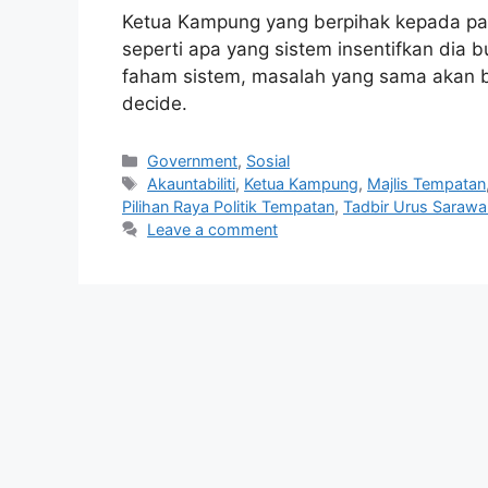
Ketua Kampung yang berpihak kepada par
seperti apa yang sistem insentifkan dia b
faham sistem, masalah yang sama akan be
decide.
Categories
Government
,
Sosial
Tags
Akauntabiliti
,
Ketua Kampung
,
Majlis Tempatan
Pilihan Raya Politik Tempatan
,
Tadbir Urus Sarawa
Leave a comment