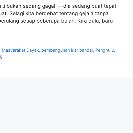
ti bukan sedang gagal — dia sedang buat tepat
uat. Selagi kita berdebat tentang gejala tanpa
rulang setiap beberapa bulan. Kira dulu, baru
,
Masyarakat Dayak
,
pembangunan luar bandar
,
Penghulu
,
k