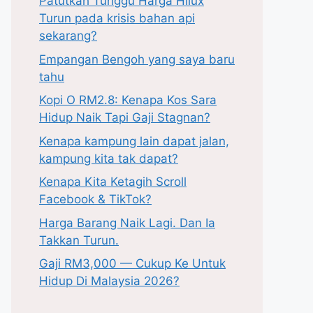
Patutkah Tunggu Harga Hilux
Turun pada krisis bahan api
sekarang?
Empangan Bengoh yang saya baru
tahu
Kopi O RM2.8: Kenapa Kos Sara
Hidup Naik Tapi Gaji Stagnan?
Kenapa kampung lain dapat jalan,
kampung kita tak dapat?
Kenapa Kita Ketagih Scroll
Facebook & TikTok?
Harga Barang Naik Lagi. Dan Ia
Takkan Turun.
Gaji RM3,000 — Cukup Ke Untuk
Hidup Di Malaysia 2026?