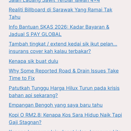
Realiti Billboard di Sarawak Yang Ramai Tak
Tahu
Info Bantuan SKAS 2026: Kadar Bayaran &
Jadual S PAY GLOBAL
Tambah tingkat / extend kedai sik ikut pelan…
insurans cover kah kalau terbakar?
Kenapa sik buat dulu
Why Some Reported Road & Drain Issues Take
Time to Fix
Patutkah Tunggu Harga Hilux Turun pada krisis
bahan api sekarang?
Empangan Bengoh yang saya baru tahu
Kopi O RM2.8: Kenapa Kos Sara Hidup Naik Tapi
Gaji Stagnan?