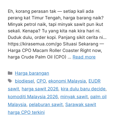
Eh, korang perasan tak — setiap kali ada
perang kat Timur Tengah, harga barang naik?
Minyak petrol naik, tapi minyak sawit pun ikut
sekali. Kenapa? Tu yang kita nak kira hari ni.
Duduk dulu, order kopi. Panjang sikit cerita ni…
https://kirasemua.com/go Situasi Sekarang —
Harga CPO Macam Roller Coaster Right now,
harga Crude Palm Oil (CPO) …
Read more
Categories
Harga barangan
Tags
biodiesel
,
CPO
,
ekonomi Malaysia
,
EUDR
sawit
,
harga sawit 2026
,
kira dulu baru decide
,
komoditi Malaysia 2026
,
minyak sawit
,
palm oil
Malaysia
,
pelaburan sawit
,
Sarawak sawit
harga CPO terkini