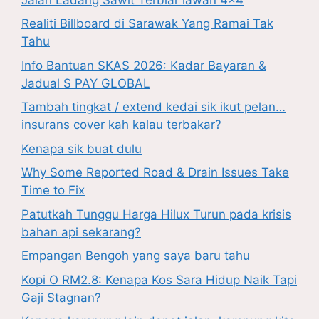
Realiti Billboard di Sarawak Yang Ramai Tak
Tahu
Info Bantuan SKAS 2026: Kadar Bayaran &
Jadual S PAY GLOBAL
Tambah tingkat / extend kedai sik ikut pelan…
insurans cover kah kalau terbakar?
Kenapa sik buat dulu
Why Some Reported Road & Drain Issues Take
Time to Fix
Patutkah Tunggu Harga Hilux Turun pada krisis
bahan api sekarang?
Empangan Bengoh yang saya baru tahu
Kopi O RM2.8: Kenapa Kos Sara Hidup Naik Tapi
Gaji Stagnan?