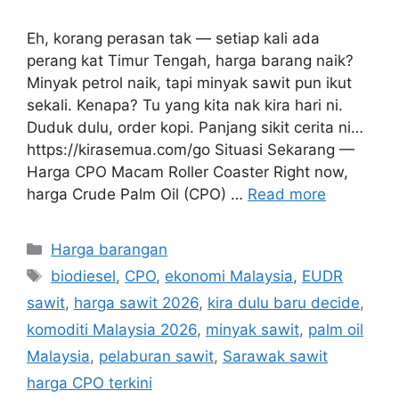
Eh, korang perasan tak — setiap kali ada
perang kat Timur Tengah, harga barang naik?
Minyak petrol naik, tapi minyak sawit pun ikut
sekali. Kenapa? Tu yang kita nak kira hari ni.
Duduk dulu, order kopi. Panjang sikit cerita ni…
https://kirasemua.com/go Situasi Sekarang —
Harga CPO Macam Roller Coaster Right now,
harga Crude Palm Oil (CPO) …
Read more
Categories
Harga barangan
Tags
biodiesel
,
CPO
,
ekonomi Malaysia
,
EUDR
sawit
,
harga sawit 2026
,
kira dulu baru decide
,
komoditi Malaysia 2026
,
minyak sawit
,
palm oil
Malaysia
,
pelaburan sawit
,
Sarawak sawit
harga CPO terkini