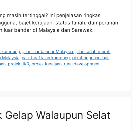
 masih tertinggal? Ini penjelasan ringkas
ngguna, bajet kerajaan, status tanah, dan peranan
an luar bandar di Malaysia dan Sarawak.
an kampung
,
jalan luar bandar Malaysia
,
jalan tanah merah
,
 Malaysia
,
naik taraf jalan kampung
,
pembangunan luar
aan
,
projek JKR
,
projek kerajaan
,
rural development
 Gelap Walaupun Selat