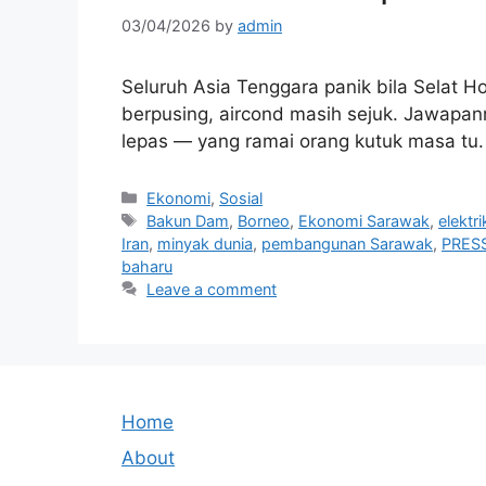
03/04/2026
by
admin
Seluruh Asia Tenggara panik bila Selat 
berpusing, aircond masih sejuk. Jawapa
lepas — yang ramai orang kutuk masa tu. 
Categories
Ekonomi
,
Sosial
Tags
Bakun Dam
,
Borneo
,
Ekonomi Sarawak
,
elektri
Iran
,
minyak dunia
,
pembangunan Sarawak
,
PRESS
baharu
Leave a comment
Home
About