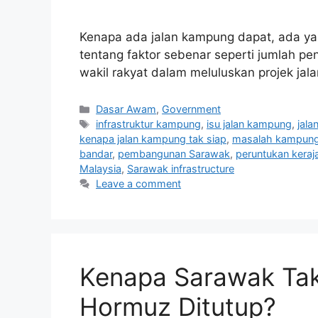
Kenapa ada jalan kampung dapat, ada yang
tentang faktor sebenar seperti jumlah pe
wakil rakyat dalam meluluskan projek jal
Categories
Dasar Awam
,
Government
Tags
infrastruktur kampung
,
isu jalan kampung
,
jal
kenapa jalan kampung tak siap
,
masalah kampung
bandar
,
pembangunan Sarawak
,
peruntukan keraj
Malaysia
,
Sarawak infrastructure
Leave a comment
Kenapa Sarawak Tak
Hormuz Ditutup?