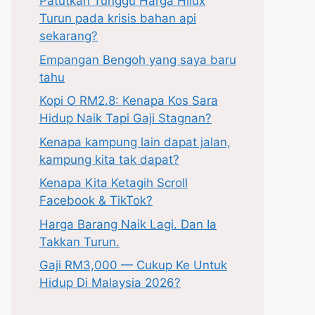
Patutkah Tunggu Harga Hilux
Turun pada krisis bahan api
sekarang?
Empangan Bengoh yang saya baru
tahu
Kopi O RM2.8: Kenapa Kos Sara
Hidup Naik Tapi Gaji Stagnan?
Kenapa kampung lain dapat jalan,
kampung kita tak dapat?
Kenapa Kita Ketagih Scroll
Facebook & TikTok?
Harga Barang Naik Lagi. Dan Ia
Takkan Turun.
Gaji RM3,000 — Cukup Ke Untuk
Hidup Di Malaysia 2026?