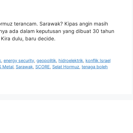
Hormuz terancam. Sarawak? Kipas angin masih
nnya ada dalam keputusan yang dibuat 30 tahun
Kira dulu, baru decide.
k
,
energy security
,
geopolitik
,
hidroelektrik
,
konflik Israel
 Metal
,
Sarawak
,
SCORE
,
Selat Hormuz
,
tenaga boleh