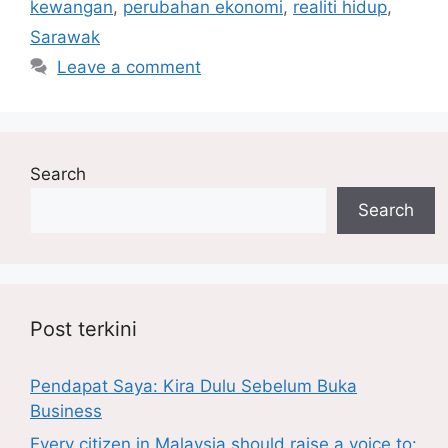
kewangan
,
perubahan ekonomi
,
realiti hidup
,
Sarawak
Leave a comment
Search
Search
Post terkini
Pendapat Saya: Kira Dulu Sebelum Buka
Business
Every citizen in Malaysia should raise a voice to: