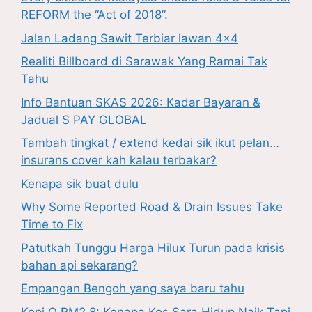
REFORM the “Act of 2018”.
Jalan Ladang Sawit Terbiar lawan 4×4
Realiti Billboard di Sarawak Yang Ramai Tak
Tahu
Info Bantuan SKAS 2026: Kadar Bayaran &
Jadual S PAY GLOBAL
Tambah tingkat / extend kedai sik ikut pelan…
insurans cover kah kalau terbakar?
Kenapa sik buat dulu
Why Some Reported Road & Drain Issues Take
Time to Fix
Patutkah Tunggu Harga Hilux Turun pada krisis
bahan api sekarang?
Empangan Bengoh yang saya baru tahu
Kopi O RM2.8: Kenapa Kos Sara Hidup Naik Tapi