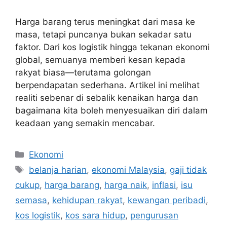
Harga barang terus meningkat dari masa ke
masa, tetapi puncanya bukan sekadar satu
faktor. Dari kos logistik hingga tekanan ekonomi
global, semuanya memberi kesan kepada
rakyat biasa—terutama golongan
berpendapatan sederhana. Artikel ini melihat
realiti sebenar di sebalik kenaikan harga dan
bagaimana kita boleh menyesuaikan diri dalam
keadaan yang semakin mencabar.
Categories
Ekonomi
Tags
belanja harian
,
ekonomi Malaysia
,
gaji tidak
cukup
,
harga barang
,
harga naik
,
inflasi
,
isu
semasa
,
kehidupan rakyat
,
kewangan peribadi
,
kos logistik
,
kos sara hidup
,
pengurusan