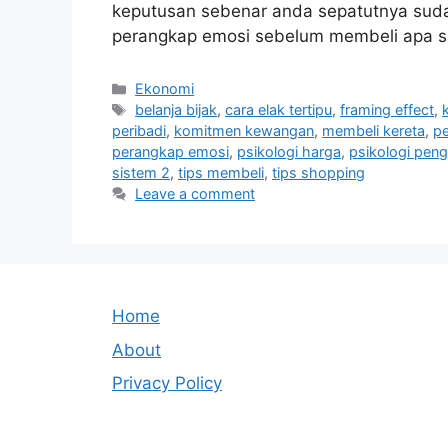
keputusan sebenar anda sepatutnya sudah
perangkap emosi sebelum membeli apa s
Categories
Ekonomi
Tags
belanja bijak
,
cara elak tertipu
,
framing effect
,
peribadi
,
komitmen kewangan
,
membeli kereta
,
p
perangkap emosi
,
psikologi harga
,
psikologi pen
sistem 2
,
tips membeli
,
tips shopping
Leave a comment
Home
About
Privacy Policy