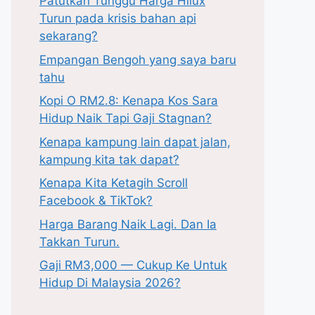
Patutkah Tunggu Harga Hilux
Turun pada krisis bahan api
sekarang?
Empangan Bengoh yang saya baru
tahu
Kopi O RM2.8: Kenapa Kos Sara
Hidup Naik Tapi Gaji Stagnan?
Kenapa kampung lain dapat jalan,
kampung kita tak dapat?
Kenapa Kita Ketagih Scroll
Facebook & TikTok?
Harga Barang Naik Lagi. Dan Ia
Takkan Turun.
Gaji RM3,000 — Cukup Ke Untuk
Hidup Di Malaysia 2026?