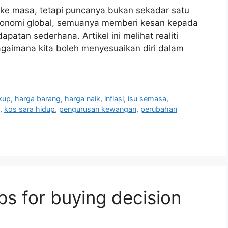
 ke masa, tetapi puncanya bukan sekadar satu
n ekonomi global, semuanya memberi kesan kepada
atan sederhana. Artikel ini melihat realiti
agaimana kita boleh menyesuaikan diri dalam
ukup
,
harga barang
,
harga naik
,
inflasi
,
isu semasa
,
,
kos sara hidup
,
pengurusan kewangan
,
perubahan
ps for buying decision