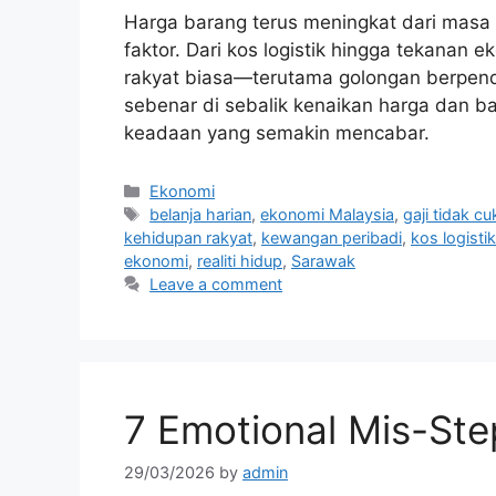
Harga barang terus meningkat dari masa
faktor. Dari kos logistik hingga tekana
rakyat biasa—terutama golongan berpendap
sebenar di sebalik kenaikan harga dan b
keadaan yang semakin mencabar.
Categories
Ekonomi
Tags
belanja harian
,
ekonomi Malaysia
,
gaji tidak c
kehidupan rakyat
,
kewangan peribadi
,
kos logistik
ekonomi
,
realiti hidup
,
Sarawak
Leave a comment
7 Emotional Mis-Ste
29/03/2026
by
admin