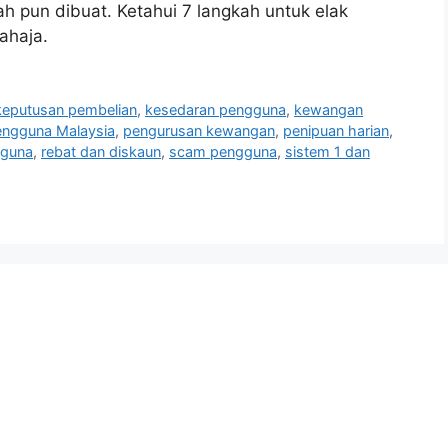
 pun dibuat. Ketahui 7 langkah untuk elak
ahaja.
keputusan pembelian
,
kesedaran pengguna
,
kewangan
engguna Malaysia
,
pengurusan kewangan
,
penipuan harian
,
gguna
,
rebat dan diskaun
,
scam pengguna
,
sistem 1 dan