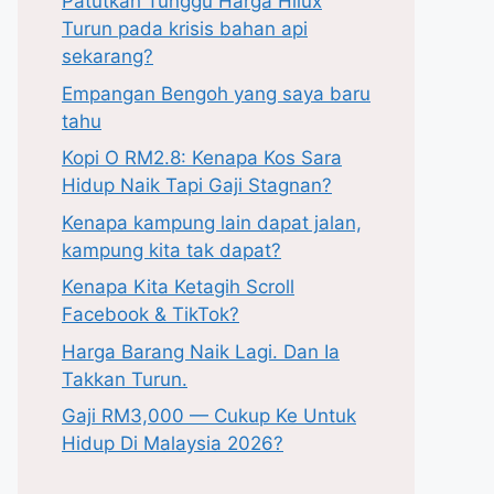
Patutkah Tunggu Harga Hilux
Turun pada krisis bahan api
sekarang?
Empangan Bengoh yang saya baru
tahu
Kopi O RM2.8: Kenapa Kos Sara
Hidup Naik Tapi Gaji Stagnan?
Kenapa kampung lain dapat jalan,
kampung kita tak dapat?
Kenapa Kita Ketagih Scroll
Facebook & TikTok?
Harga Barang Naik Lagi. Dan Ia
Takkan Turun.
Gaji RM3,000 — Cukup Ke Untuk
Hidup Di Malaysia 2026?