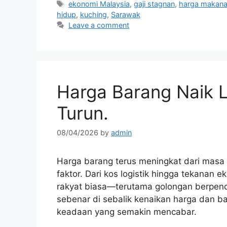
Tags
ekonomi Malaysia
,
gaji stagnan
,
harga makan
hidup
,
kuching
,
Sarawak
Leave a comment
Harga Barang Naik L
Turun.
08/04/2026
by
admin
Harga barang terus meningkat dari masa
faktor. Dari kos logistik hingga tekana
rakyat biasa—terutama golongan berpendap
sebenar di sebalik kenaikan harga dan b
keadaan yang semakin mencabar.