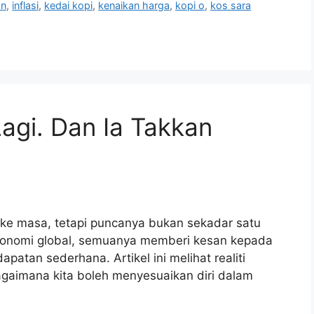
an
,
inflasi
,
kedai kopi
,
kenaikan harga
,
kopi o
,
kos sara
agi. Dan Ia Takkan
 ke masa, tetapi puncanya bukan sekadar satu
n ekonomi global, semuanya memberi kesan kepada
atan sederhana. Artikel ini melihat realiti
agaimana kita boleh menyesuaikan diri dalam